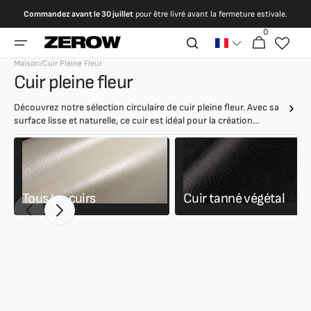
et
Commandez avant le 30 juillet
pour être livré avant la fermeture estivale.
passer
au
0
0 article
Panier
contenu
Maison
/
Cuir Pleine Fleur
Collection:
Cuir pleine fleur
Découvrez notre sélection circulaire de cuir pleine fleur. Avec sa
surface lisse et naturelle, ce cuir est idéal pour la création
d'articles de luxe comme des sacs à main, des vestes et des
meubles. Le cuir pleine fleur garantit résistance et durabilité,
conservant ainsi son raffinement au fil du temps.
Tous les cuirs
Cuir tanné végétal