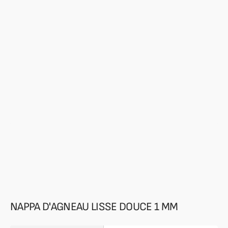
supports
multimédia
en
vedette
dans
la
vue
de
la
galerie
NAPPA D'AGNEAU LISSE DOUCE 1 MM