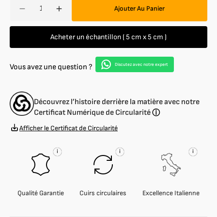
Quantité
Ajouter Au Panier
Réduire
Augmenter
la
la
quantité
quantité
Acheter un échantillon ( 5 cm x 5 cm )
de
de
Nappa
Nappa
d&#39;Agneau
d&#39;Agneau
Discutez avec notre expert
Vous avez une question ?
Lisse
Lisse
douce
douce
1
1
Découvrez l’histoire derrière la matière avec notre
mm
mm
Certificat Numérique de Circularité
ⓘ
Afficher le Certificat de Circularité
i
i
i
Qualité Garantie
Cuirs circulaires
Excellence Italienne