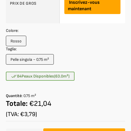
Inscrivez-vous
PRIX DE GROS
maintenant
Colore:
Rosso
Variante
épuisée
Taglia:
ou
Pelle singola ~ 0.75 m²
indisponible
Variante
épuisée
ou
84
Peaux Disponibles
(63.0
m²
)
indisponible
Quantité
:
0.75
m²
Totale:
€21,04
(TVA: €3,79)