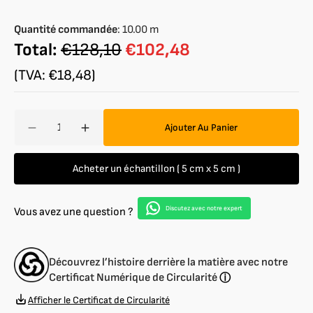
épuisée
épuisée
ou
ou
Quantité commandée
:
10.00
m
indisponible
indisponible
Total:
€128,10
€102,48
(TVA: €18,48)
Quantité
Ajouter Au Panier
Réduire
Augmenter
la
la
quantité
quantité
Acheter un échantillon ( 5 cm x 5 cm )
de
de
Satin
Satin
Discutez avec notre expert
Vous avez une question ?
Découvrez l’histoire derrière la matière avec notre
Certificat Numérique de Circularité
ⓘ
Afficher le Certificat de Circularité