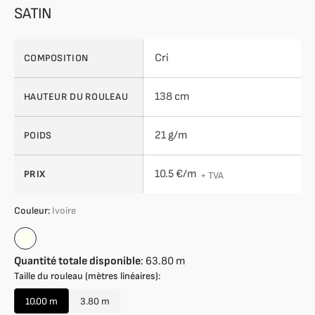
SATIN
Cri
COMPOSITION
138 cm
HAUTEUR DU ROULEAU
21 g/m
POIDS
10.5 €/m
PRIX
+ TVA
Couleur:
Ivoire
Ivoire
Quantité totale disponible
:
63.80
m
Taille du rouleau (mètres linéaires):
10.00 m
3.80 m
Variante
Variante