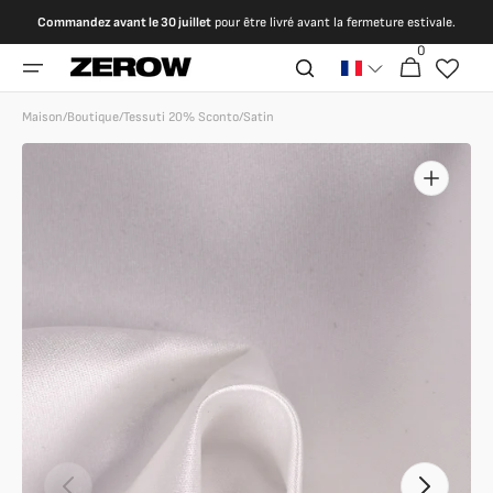
et
Commandez avant le 30 juillet
pour être livré avant la fermeture estivale.
passer
au
0
0 article
Panier
contenu
Maison
/
Boutique
/
Tessuti 20% Sconto
/
Satin