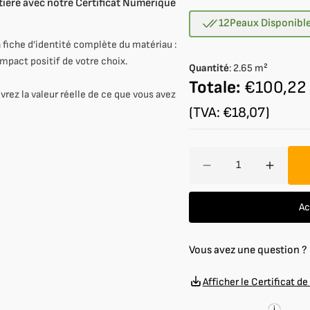
atière avec notre Certificat Numérique
épuisée
ou
12
Peaux Disponibl
indisponible
 fiche d’identité complète du matériau :
impact positif de votre choix.
Quantité
:
2.65
m²
Totale:
€100,22
vrez la valeur réelle de ce que vous avez
(TVA: €18,07)
Quantité
Réduire
Augmen
la
la
quantité
quantit
Ac
de
de
Veau
Veau
bottalato
bottala
Vous avez une question 
1,2
1,2
mm
mm
Afficher le Certificat de
i