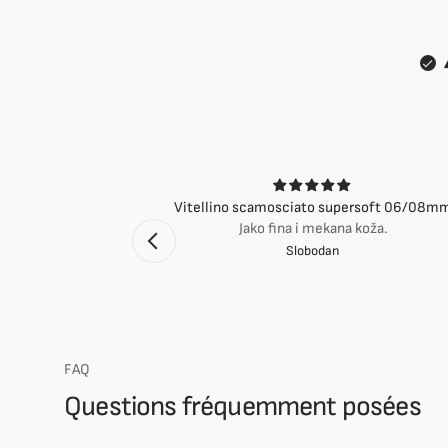
ci
Vitellino scamosciato supersoft 06/08m
suti eccellenti.
Jako fina i mekana koža.
Slobodan
mento Bologna
FAQ
Questions fréquemment posées