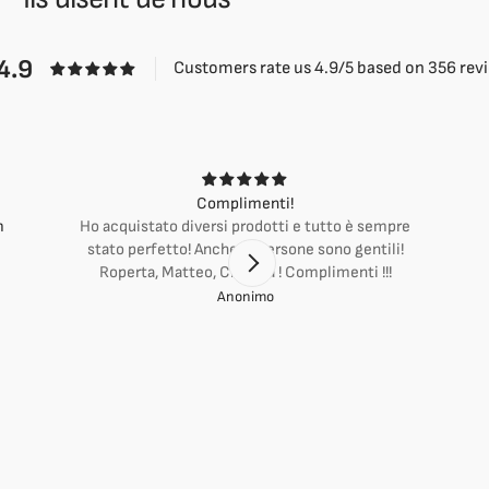
4.9
Customers rate us 4.9/5 based on 356 rev
Complimenti!
m
Ho acquistato diversi prodotti e tutto è sempre
stato perfetto! Anche le persone sono gentili!
Roperta, Matteo, Cristina ! Complimenti !!!
Anonimo