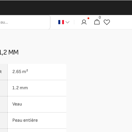
0
0 article
Panier
1,2 MM
2.65 m²
R
1.2 mm
Veau
Peau entière