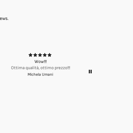
iews.
Wow!!!
Ottima q
Ottima qualità, ottimo prezzo!!!
Michela Umani