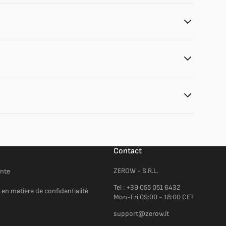
Contact
ZEROW - S.R.L.
ente
Tel : +39 055 051 6432
 en matière de confidentialité
Mon-Fri 09:00 - 18:00 CET
support@zerow.it