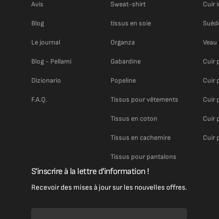
Avis
Sweat-shirt
Cuir 
Blog
tissus en soie
Suèd
Le journal
Organza
Veau
Blog - Pellami
Gabardine
Cuir 
Dizionario
Popeline
Cuir 
F.A.Q.
Tissus pour vêtements
Cuir 
Tissus en coton
Cuir 
Tissus en cachemire
Cuir 
Tissus pour pantalons
S'inscrire à la lettre d'information !
Recevoir des mises à jour sur les nouvelles offres.
Votre