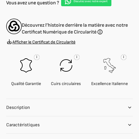
entier
entier
Discutez avec notre expert
Vous avez une question ?
à
à
grain
grain
lisse
lisse
Découvrez l’histoire derrière la matière avec notre
1,4
1,4
Certificat Numérique de Circularité
ⓘ
mm
mm
Afficher le Certificat de Circularité
i
i
i
Qualité Garantie
Cuirs circulaires
Excellence Italienne
Description
Caractéristiques