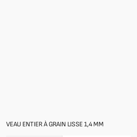
supports
multimédia
en
vedette
dans
la
vue
de
la
galerie
VEAU ENTIER À GRAIN LISSE 1,4 MM