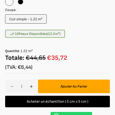
Bleu
Noir
ciel
Coupe:
Cuir simple ~ 1.22 m²
Variante
épuisée
ou
10
Peaux Disponibles
(12.2
m²
)
indisponible
Quantité
:
1.22
m²
Totale:
€44,65
€35,72
(TVA: €6,44)
Quantité
Ajouter Au Panier
Réduire
Augmenter
la
la
quantité
quantité
Acheter un échantillon ( 5 cm x 5 cm )
de
de
Veau
Veau