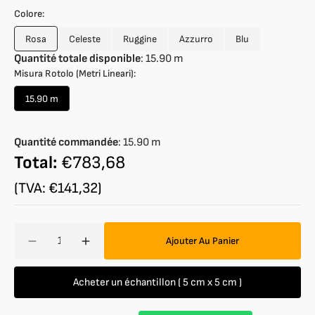
Colore:
Rosa
Celeste
Ruggine
Azzurro
Blu
Variante
Variante
Variante
Variante
Variante
épuisée
épuisée
épuisée
épuisée
épuisée
Quantité totale disponible
:
15.90
m
ou
ou
ou
ou
ou
Misura Rotolo (Metri Lineari):
indisponible
indisponible
indisponible
indisponible
indisponible
15.90 m
Variante
épuisée
ou
Quantité commandée
:
15.90
m
indisponible
Total:
€783,68
(TVA: €141,32)
Quantité
Ajouter Au Panier
Réduire
Augmenter
la
la
quantité
quantité
Acheter un échantillon ( 5 cm x 5 cm )
de
de
Cuir
Cuir