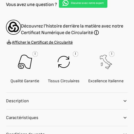
de
de
Discutez avec notre expert
Vous avez une question ?
velours
velours
synthétique
synthétique
imprimé
imprimé
Découvrez l’histoire derrière la matière avec notre
ignifuge
ignifuge
Certificat Numérique de Circularité
ⓘ
pour
pour
ameublement
ameublement
Afficher le Certificat de Circularité
i
i
i
Qualité Garantie
Tissus Circulaires
Excellence Italienne
Description
Caractéristiques