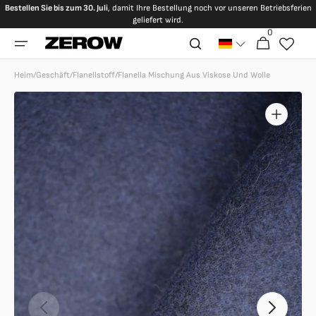
Direkt
Bestellen Sie bis zum 30. Juli
, damit Ihre Bestellung noch vor unseren Betriebsferien
zum
geliefert wird.
Inhalt
0
0
Warenkorb
Artikel
Heim
/
Geschäft
/
Flanellstoff
/
Flanella Mischung Aus Viskose Und Wolle
Dargestellte