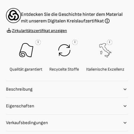
Viskose
Viskose
und
und
Entdecken Sie die Geschichte hinter dem Material
Wolle
Wolle
mit unserem Digitalen Kreislaufzertifikat
ⓘ
Zirkularitätszertifikat anzeigen
i
i
i
Qualität garantiert
Recycelte Stoffe
Italienische Exzellenz
Beschreibung
Eigenschaften
Verkaufsbedingungen