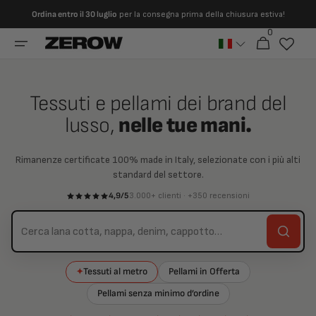
Vai
Ordina entro il 30 luglio
per la consegna prima della chiusura estiva!
direttamente
ai contenuti
0
0
Carrello
articoli
Tessuti e pellami dei brand del
lusso,
nelle tue mani.
Rimanenze certificate 100% made in Italy, selezionate con i più alti
standard del settore.
4,9/5
3.000+ clienti · +350 recensioni
Tessuti al metro
Pellami in Offerta
✦
Pellami senza minimo d’ordine