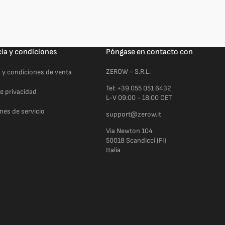
cia y condiciones
Póngase en contacto con
ZEROW - S.R.L.
 y condiciones de venta
Tel: +39 055 051 6432
de privacidad
L-V 09:00 - 18:00 CET
nes de servicio
support@zerow.it
Via Newton 104
50018 Scandicci (FI)
Italia