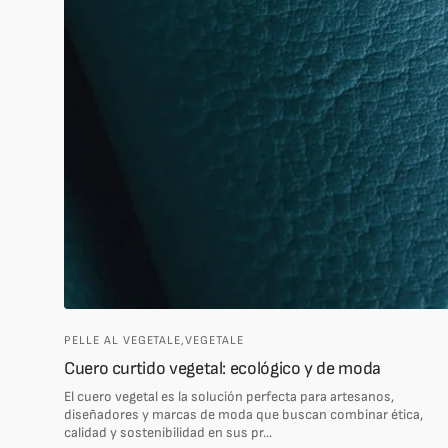
PELLE AL VEGETALE,
VEGETALE
Cuero curtido vegetal: ecológico y de moda
El cuero vegetal es la solución perfecta para artesanos,
diseñadores y marcas de moda que buscan combinar ética,
calidad y sostenibilidad en sus pr...