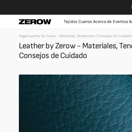
Ir
directamente
al contenido
Tejidos
Cueros
Acerca de
Eventos &
Hogar
/
Leather By Zerow - Materiales, Tendencias Y Consejos De Cuidado
/
Leather by Zerow - Materiales, Ten
Consejos de Cuidado