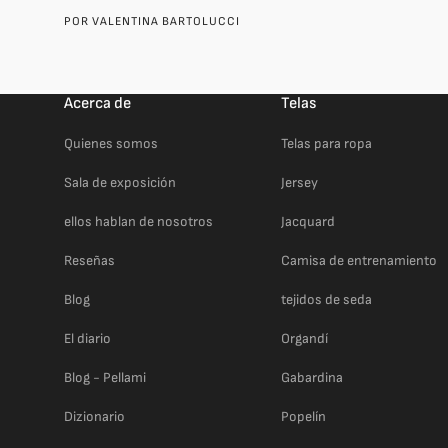
POR
VALENTINA BARTOLUCCI
Acerca de
Telas
Quienes somos
Telas para ropa
Sala de exposición
Jersey
ellos hablan de nosotros
Jacquard
Reseñas
Camisa de entrenamiento
Blog
tejidos de seda
El diario
Organdí
Blog - Pellami
Gabardina
Dizionario
Popelín