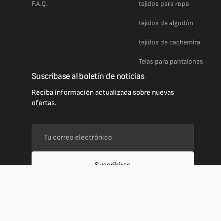
F.A.Q.
tejidos para ropa
tejidos de algodón
tejidos de cachemira
Telas para pantalones
Suscríbase al boletín de noticias
Reciba información actualizada sobre nuevas
ofertas.
Tu
correo
electrónico
Suscribirse
País/región
EUR €