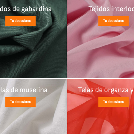
idos de gabardina
Tejidos interlo
Tú descubres
Tú descubres
las de muselina
Telas de organza y
Tú descubres
Tú descubres