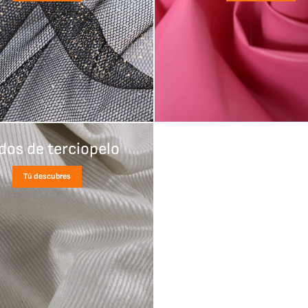
idos de terciopelo
Tú descubres