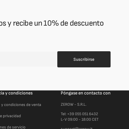
ntos y recibe un 10% de descuento
Suscribirse
cia y condiciones
Póngase en contacto con
ZEROW - S.R.L.
 y condiciones de venta
Tel: +39 055 051 6432
de privacidad
L-V 09:00 - 18:00 CET
nes de servicio
support@zerow.it