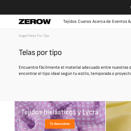
Ir
directamente
al contenido
Tejidos
Cueros
Acerca de
Eventos &
Hogar
/
Telas Por Tipo
Telas por tipo
Encuentra fácilmente el material adecuado entre nuestras
encontrar el tipo ideal según tu estilo, temporada o proyect
Tejidos bielásticos y Lycra
Tú descubres