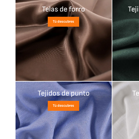
Telas de forro
Tej
Tú descubres
Tejidos de punto
Te
Tú descubres