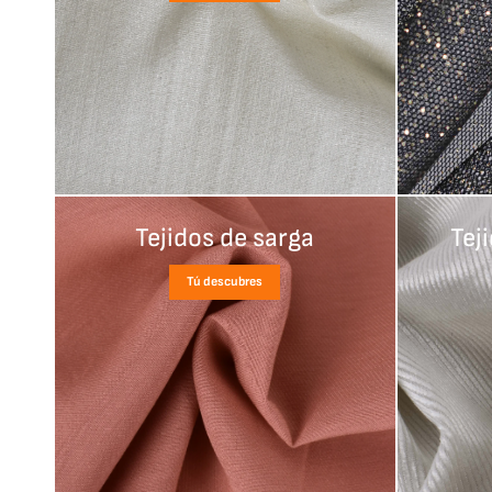
Tejidos de sarga
Tej
Tú descubres