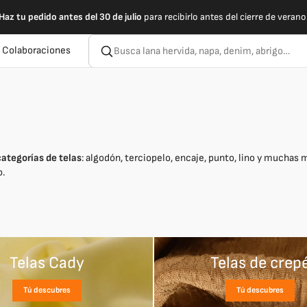
Haz tu pedido antes del 30 de julio
para recibirlo antes del cierre de verano
 Colaboraciones
categorías de telas
: algodón, terciopelo, encaje, punto, lino y mucha
o.
Telas Cady
Telas de crep
Tú descubres
Tú descubres