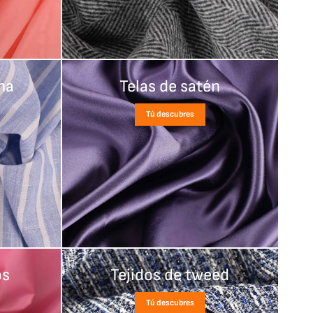
na
Telas de satén
Tú descubres
os
Tejidos de tweed
Tú descubres