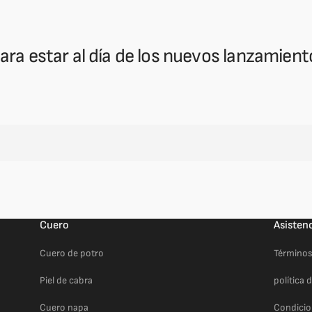
ara estar al día de los nuevos lanzamie
Cuero
Asisten
Cuero de potro
Términos
Piel de cabra
política 
Cuero napa
Condicio