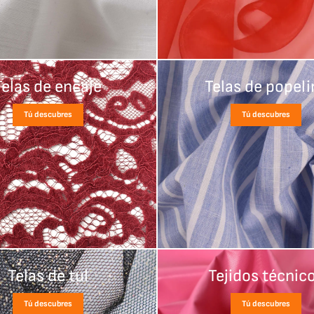
Telas de encaje
Telas de popeli
Tú descubres
Tú descubres
Telas de tul
Tejidos técnic
Tú descubres
Tú descubres