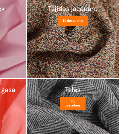
ck
Tejidos Jacquard
Tú descubres
 gasa
Telas
Tú
descubres