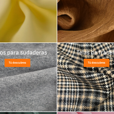
dos para sudaderas
Telas de frane
Tú descubres
Tú descubres