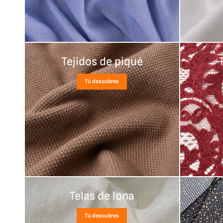
Tejidos de piqué
Tú descubres
Telas de lona
Tú descubres