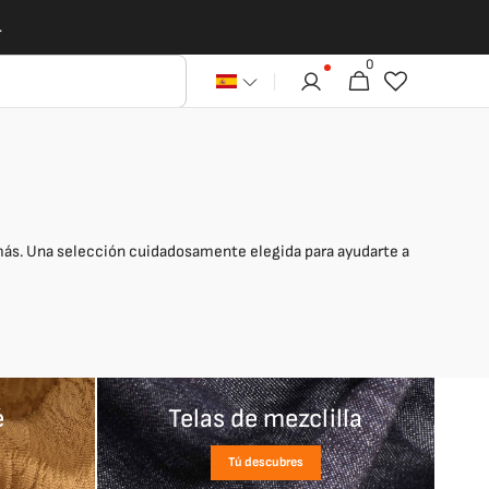
.
0
0
Carrito
artículos
s más. Una selección cuidadosamente elegida para ayudarte a
é
Telas de mezclilla
Tú descubres