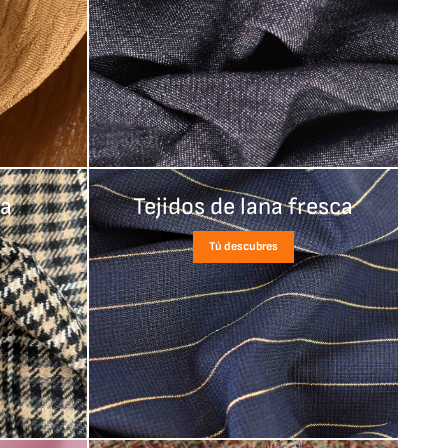
la
Tejidos de lana fresca
Tú descubres