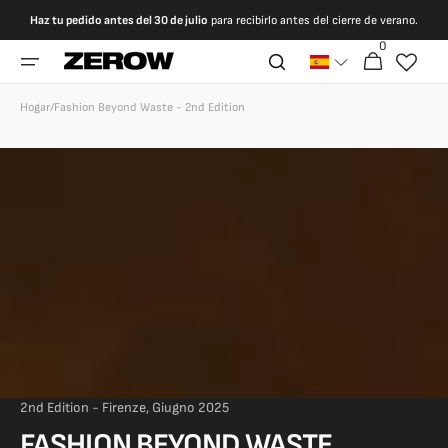
Ir
Haz tu pedido antes del 30 de julio
para recibirlo antes del cierre de verano.
directamente
al contenido
0
0
Carrito
artículos
Hogar
/
Fashion Beyond Waste - 2nd Edition
2nd Edition - Firenze, Giugno 2025
FASHION BEYOND WASTE