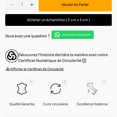
Quantité
Ajouter Au Panier
Réduire
Augmenter
la
la
quantité
quantité
Acheter un échantillon ( 5 cm x 5 cm )
de
de
Nappa
Nappa
d&#39;agneau
d&#39;agneau
Discutez avec notre expert
Vous avez une question ?
souple
souple
1
1
mm
mm
Découvrez l’histoire derrière la matière avec notre
Certificat Numérique de Circularité
ⓘ
Afficher le Certificat de Circularité
i
i
i
Qualité Garantie
Cuirs circulaires
Excellence Italienne