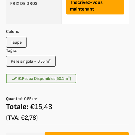
Inscrivez-vous
PRIX DE GROS
maintenant
Colore:
Taupe
Variante
épuisée
Taglia:
ou
Pelle singola ~ 0.55 m²
indisponible
Variante
épuisée
ou
91
Peaux Disponibles
(50.1
m²
)
indisponible
Quantité
:
0.55
m²
Totale:
€15,43
(TVA: €2,78)