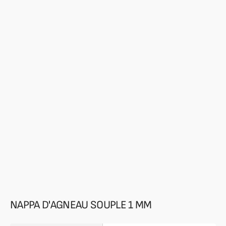
supports
multimédia
en
vedette
dans
la
vue
de
la
galerie
NAPPA D'AGNEAU SOUPLE 1 MM