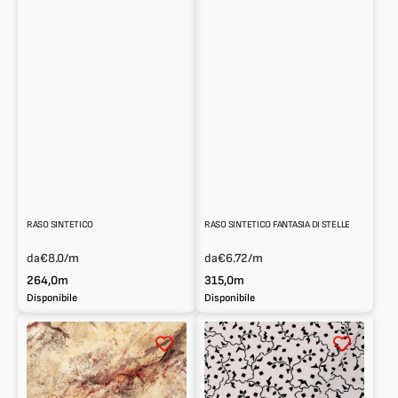
RASO SINTETICO
RASO SINTETICO FANTASIA DI STELLE
da
€8.0
/m
da
€6.72
/m
264,0m
315,0m
Disponibile
Disponibile
Raso
Raso
sintetico
sintetico
fantasia
fantasia
astratta
floreale