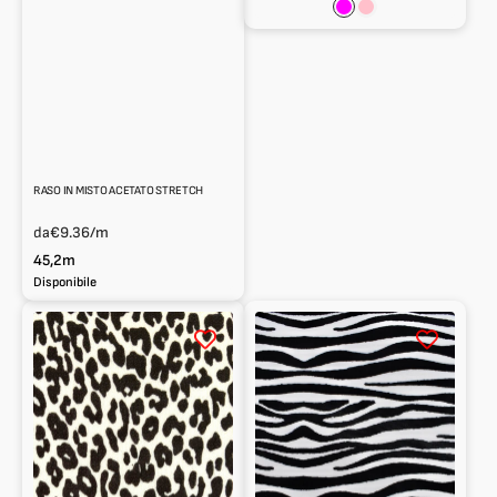
Fucsia
Rosa
RASO IN MISTO ACETATO STRETCH
da
€9.36
/m
45,2m
Disponibile
Raso
Raso
stampa
stampa
animalier
animalier
leopardato
zebrato