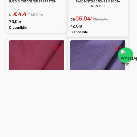
RASO DI COTONE SUPER STRETCH
RASO MISTO COTONE E VISCOSA
STRETCH
€4.4
/m
da
€5.5 /m
€5.04
/m
da
€6.3 /m
70,0m
42,0m
Disponibile
Disponibile
Raso
Raso
microfibra
duchesse
Peach-
skin