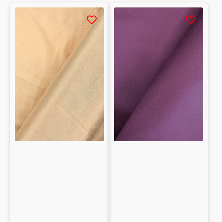
Aspetto lucido e mano setosa
Aspetto lucido e mano setosa
Raso
Raso
Caduta fluida e movimento naturale
100%
100%
Caduta fluida e movimento naturale
seta
seta
Texture liscia e raffinata al tatto
Texture liscia e raffinata al tatto
Perfetti per creare capi sofisticati e luminosi
Perfetti per creare capi sofisticati e luminosi