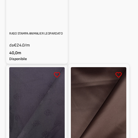
RASO STAMPA ANIMALIER LEOPARDATO
da
€24.0
/m
40,0m
Disponibile
Raso
Raso
in
Tinta
100%
Unita
cotone