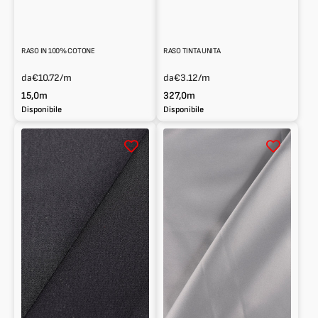
RASO IN 100% COTONE
RASO TINTA UNITA
da
€10.72
/m
da
€3.12
/m
15,0m
327,0m
Disponibile
Disponibile
Raso
Raso
tinta
tinta
unita
unita