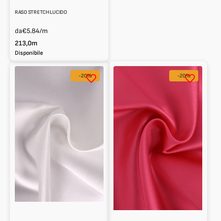
RASO STRETCH LUCIDO
da
€5.84
/m
213,0m
Disponibile
Raso
Raso
-20%
-20%