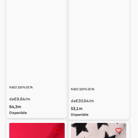
RASO 100% SETA
RASO 100% SETA
da
€9.84
/m
da
€30.64
/m
64,3m
53,1m
Disponibile
Disponibile
Raso
Raso
sintetico
sintetico
fantasia