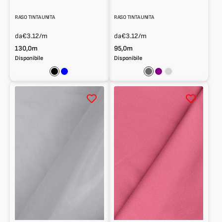
RASO TINTA UNITA
RASO TINTA UNITA
da
€3.12
/m
da
€3.12
/m
130,0m
95,0m
Disponibile
Disponibile
Nero
Blu
Grigio
Viola
Grigio
Scuro
Chiaro
Raso
Raso
tinta
tinta
unita
unita