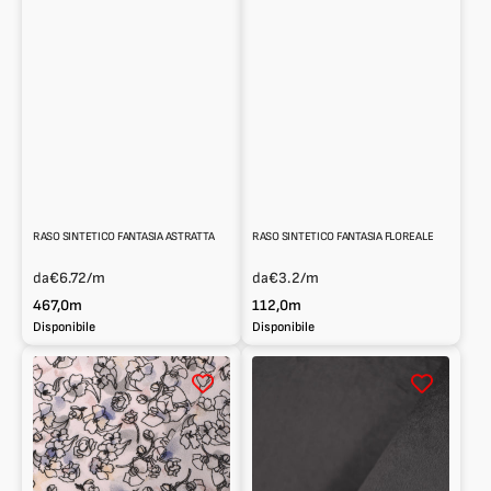
RASO SINTETICO FANTASIA ASTRATTA
RASO SINTETICO FANTASIA FLOREALE
da
€6.72
/m
da
€3.2
/m
467,0m
112,0m
Disponibile
Disponibile
Raso
Raso
sintetico
sintetico
fantasia
fluido
floreale