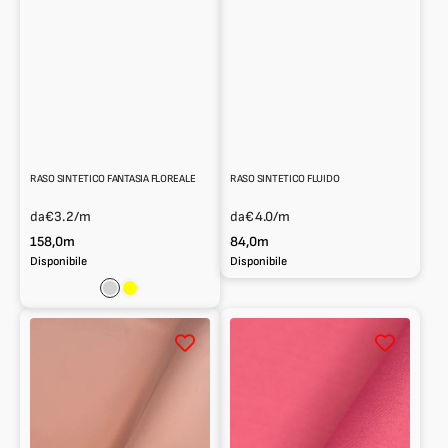
RASO SINTETICO FANTASIA FLOREALE
RASO SINTETICO FLUIDO
da
€3.2
/m
da
€4.0
/m
158,0m
84,0m
Disponibile
Disponibile
Grigio
Giallo
Chiaro
Raso
Raso
in
in
misto
100%
acetato
viscosa
stretch