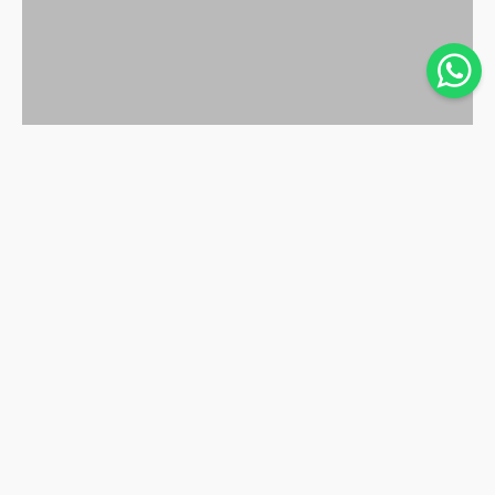
TELA,
TESSUTO DI TELA
Cosa sono i Tessuti in Tela e perché sceglierli per i tuoi
progetti
I tessuti in tela sono tra le costruzioni tessili più diffuse e
utilizzate nel settore moda, accessori e design. La loro struttura
semplice ma estr...
DI
VALENTINA BARTOLUCCI