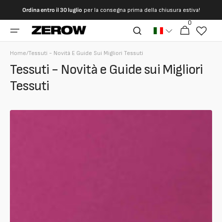
Vai
Ordina entro il 30 luglio
per la consegna prima della chiusura estiva!
direttamente
ai contenuti
0
0
Carrello
articoli
Home
/
Tessuti - Novità E Guide Sui Migliori Tessuti
Tessuti - Novità e Guide sui Migliori
Tessuti