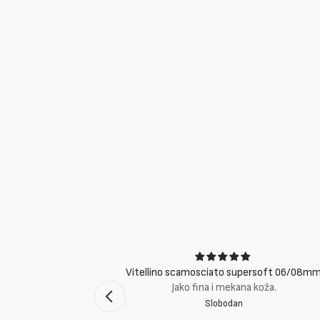
ci
Vitellino scamosciato supersoft 06/08m
suti eccellenti.
Jako fina i mekana koža.
Slobodan
mento Bologna