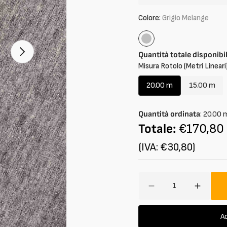
Colore:
Grigio Melange
Grigio
Melange
Quantità totale disponibi
Apri
2
Misura Rotolo (Metri Lineari)
dei
contenuti
20.00 m
15.00 m
multimedia
Variante
Variant
nella
esaurita
esaurit
modalità
galleria
o
o
Quantità ordinata
:
20.00
non
non
Totale:
€170,80
disponibile
disponib
(IVA: €30,80)
Quantità
Diminuisci
Aumen
quantità
quantit
per
per
Ac
Felpa
Felpa