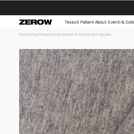
Vai
direttamente
ai contenuti
Tessuti
Pellami
About
Eventi & Coll
Home
/
Shop
/
Tessuti
/
Felpa Stretch In Cotone Non Garzata