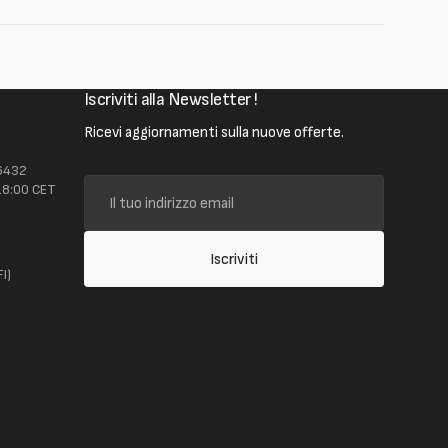
Iscriviti alla Newsletter !
Ricevi aggiornamenti sulla nuove offerte.
 6432
Il
18:00 CET
tuo
t
indirizzo
email
Iscriviti
I)