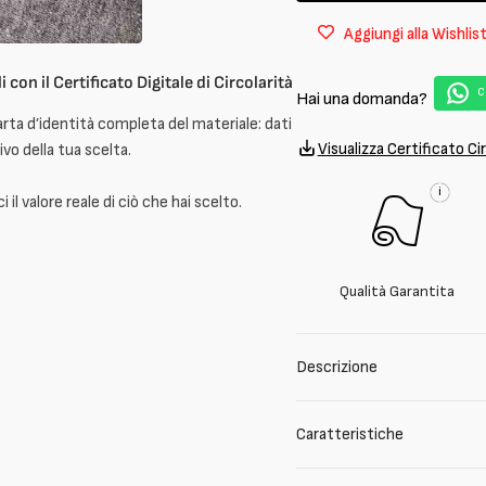
stretch
stretch
Aggiungi alla Wishlis
in
in
cotone
cotone
non
non
i con il Certificato Digitale di Circolarità
C
Hai una domanda?
garzata
garzat
arta d’identità completa del materiale: dati
Visualizza Certificato Cir
ivo della tua scelta.
i
il valore reale di ciò che hai scelto.
Qualità Garantita
Descrizione
Caratteristiche