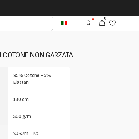
0
0
Carrello
articoli
IN COTONE NON GARZATA
95% Cotone - 5%
Elastan
130 cm
300 g/m
7.0 €/m
+ IVA