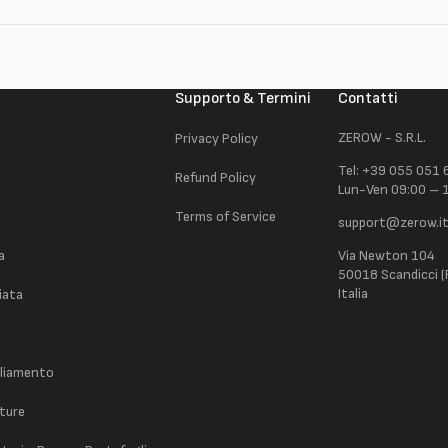
Supporto & Termini
Contatti
ZEROW - S.R.L.
Privacy Policy
Tel: +39 055 051
Refund Policy
Lun-Ven 09:00 – 
Terms of Service
support@zerow.i
a
Via Newton 104
50018 Scandicci (F
Italia
iata
gliamento
ature