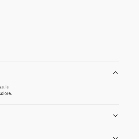
a, la
colore.