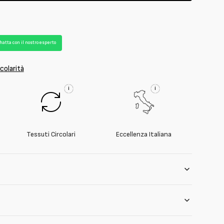
t
hatta con il nostro esperto
a
colarità
i
i
Tessuti Circolari
Eccellenza Italiana