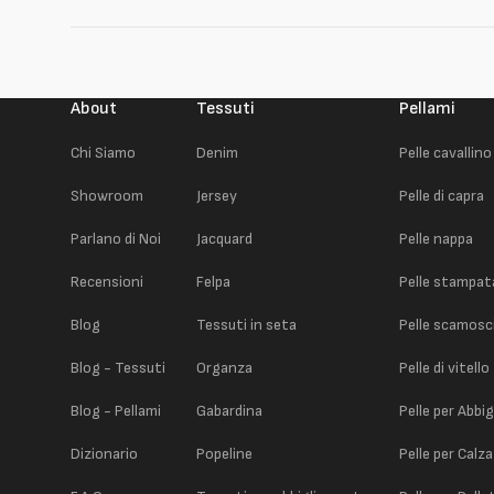
About
Tessuti
Pellami
Chi Siamo
Denim
Pelle cavallino
Showroom
Jersey
Pelle di capra
Parlano di Noi
Jacquard
Pelle nappa
Recensioni
Felpa
Pelle stampat
Blog
Tessuti in seta
Pelle scamosc
Blog - Tessuti
Organza
Pelle di vitello
Blog - Pellami
Gabardina
Pelle per Abbi
Dizionario
Popeline
Pelle per Calz