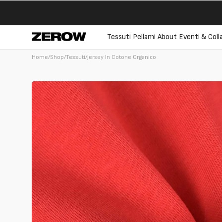
Vai
direttamente
ai contenuti
Tessuti
Pellami
About
Eventi & Coll
Home
/
Shop
/
Tessuti
/
Jersey In Cotone Organico