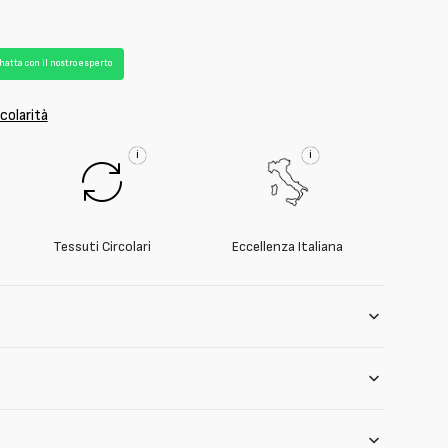
t
co
hatta con il nostro esperto
colarità
i
i
Tessuti Circolari
Eccellenza Italiana