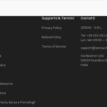
Supporto & Termini
Contatti
ZEROW - S.R.L.
Privacy Policy
Tel: +39 055 051
Refund Policy
Lun-Ven 09:00 – 
Terms of Service
support@zerow.i
a
Via Newton 104
50018 Scandicci (F
Italia
iata
gliamento
ature
tteria, Borse e Portafogli