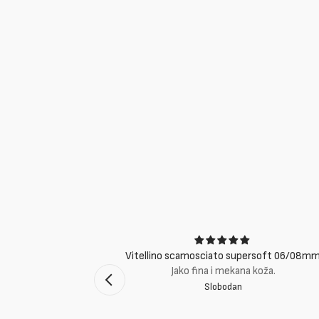
ci
Vitellino scamosciato supersoft 06/08m
suti eccellenti.
Jako fina i mekana koža.
Slobodan
mento Bologna