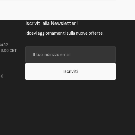
Iscriviti alla Newsletter !
Ricevi aggiornamenti sulla nuove offerte.
 6432
Il
18:00 CET
tuo
t
indirizzo
email
Iscriviti
I)