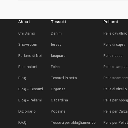
About
Tessuti
Pellami
Chi Siamo
Denim
Pelle cavallino
Showroom
Jersey
Pelle di capra
Parlano di Noi
Jacquard
Pelle nappa
Recensioni
Felpa
Pelle stampat
Blog
Tessuti in seta
Pelle scamosc
Blog - Tessuti
Organza
Pelle di vitello
Blog - Pellami
Gabardina
Pelle per Abbi
Dizionario
Popeline
Pelle per Calz
F.A.Q.
Tessuti per abbigliamento
Pelle per Pelle