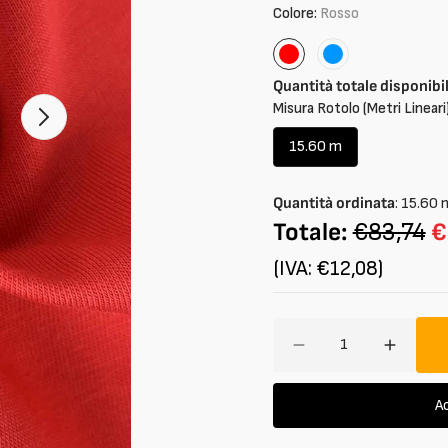
Colore:
Rosso
Rosso
Azzurro
Quantità totale disponibi
Misura Rotolo (Metri Lineari)
Apri
2
dei
15.60 m
contenuti
Variante
multimedia
esaurita
nella
o
modalità
Quantità ordinata
:
15.60
galleria
non
Totale:
€83,74
€
disponibile
(IVA: €12,08)
Quantità
Diminuisci
Aumen
quantità
quantit
per
per
Ac
Jersey
Jersey
in
in