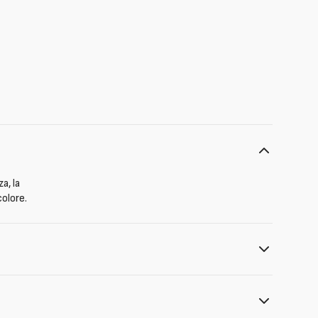
a, la
colore.