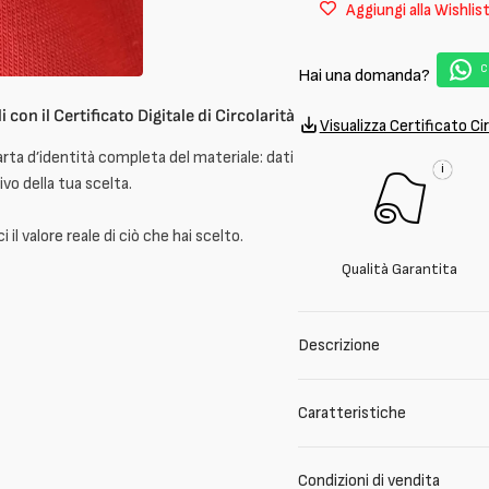
Aggiungi alla Wishlis
cotone
cotone
organico
organi
C
Hai una domanda?
i con il Certificato Digitale di Circolarità
Visualizza Certificato Cir
arta d’identità completa del materiale: dati
i
ivo della tua scelta.
il valore reale di ciò che hai scelto.
Qualità Garantita
Descrizione
Caratteristiche
Condizioni di vendita