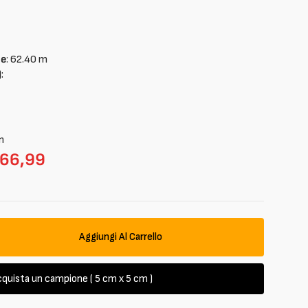
le
:
62.40
m
:
li
m
66,99
Aggiungi Al Carrello
ta
à
quista un campione ( 5 cm x 5 cm )