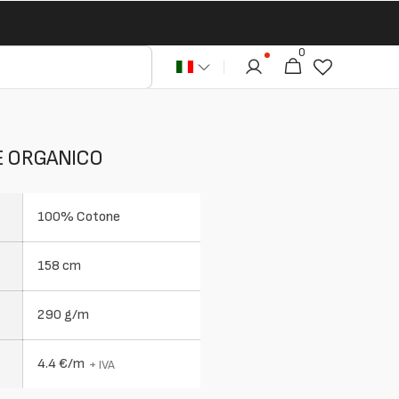
0
0
Carrello
articoli
E ORGANICO
100% Cotone
158 cm
290 g/m
4.4 €/m
+ IVA