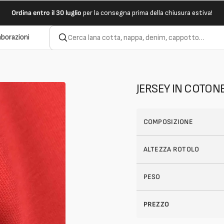
Ordina entro il 30 luglio
per la consegna prima della chiusura estiva!
aborazioni
JERSEY IN COTON
COMPOSIZIONE
ALTEZZA ROTOLO
PESO
PREZZO