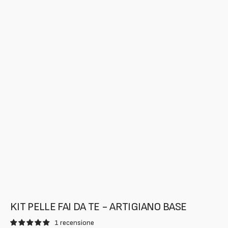
dei
contenuti
multimediali
nella
modalità
galleria
KIT PELLE FAI DA TE - ARTIGIANO BASE
1 recensione