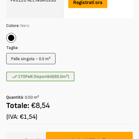
PREZZO ALL'INGROSSO
Registrati ora
Colore:
Nero
Nero
Taglia:
Pelle singola ~ 0.5 m²
Variante
esaurita
o
170
Pelli Disponibili
(85.0
m²
)
non
disponibile
Quantità
:
0.50
m²
Totale:
€8,54
(IVA: €1,54)
Quantità