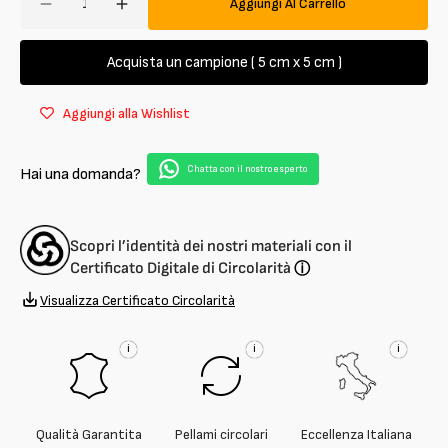
Aggiungi Al Carrello
Diminuisci
Aumenta
quantità
quantità
per
per
Acquista un campione ( 5 cm x 5 cm )
Nappa
Nappa
di
di
Aggiungi alla Wishlist
agnello
agnello
per
per
fodera
fodera
Chatta con il nostro esperto
Hai una domanda?
0,8mm
0,8mm
Scopri l’identità dei nostri materiali con il
Certificato Digitale di Circolarità
ⓘ
Visualizza Certificato Circolarità
i
i
i
Qualità Garantita
Pellami circolari
Eccellenza Italiana