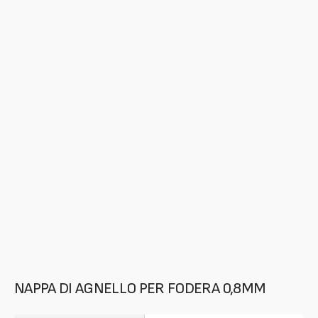
contenuti
multimediali
in
evidenza
nella
modalità
galleria
NAPPA DI AGNELLO PER FODERA 0,8MM