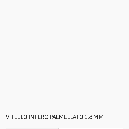
dei
contenuti
multimediali
nella
modalità
galleria
VITELLO INTERO PALMELLATO 1,8 MM