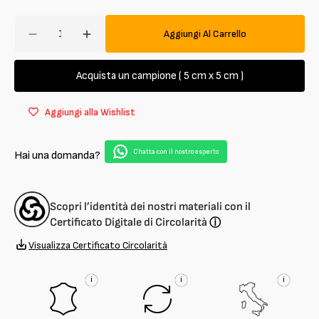
Quantità
Aggiungi Al Carrello
Diminuisci
Aumenta
quantità
quantità
per
per
Acquista un campione ( 5 cm x 5 cm )
Vitello
Vitello
intero
intero
Aggiungi alla Wishlist
palmellato
palmellato
1,8
1,8
mm
mm
Chatta con il nostro esperto
Hai una domanda?
Scopri l’identità dei nostri materiali con il
Certificato Digitale di Circolarità
ⓘ
Visualizza Certificato Circolarità
i
i
i