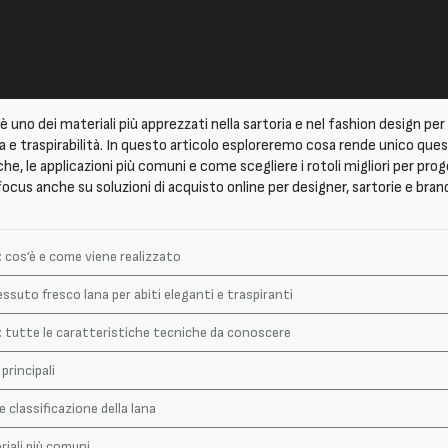
è uno dei materiali più apprezzati nella sartoria e nel fashion design pe
a e traspirabilità. In questo articolo esploreremo cosa rende unico que
e, le applicazioni più comuni e come scegliere i rotoli migliori per proge
focus anche su soluzioni di acquisto online per designer, sartorie e bran
 cos’è e come viene realizzato
essuto fresco lana per abiti eleganti e traspiranti
: tutte le caratteristiche tecniche da conoscere
principali
e classificazione della lana
riali più comuni