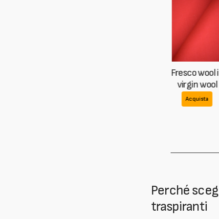
Fresco wo
virgin 
Acquis
Perché scegli
traspiranti