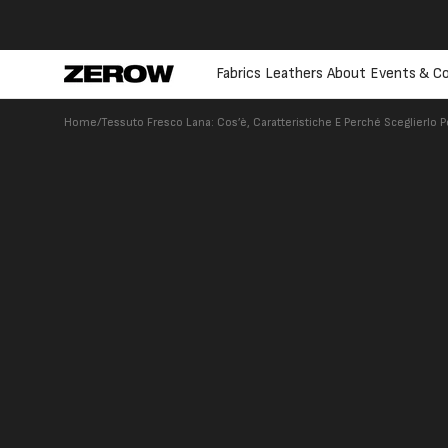
directly
to the
contents
Fabrics
Leathers
About
Events & Co
Home
/
Tessuto Fresco Lana: Cos’è, Caratteristiche E Perché Sceglierlo P