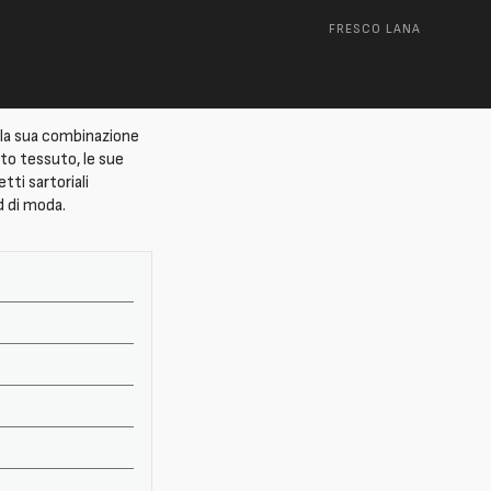
FRESCO LANA
r la sua combinazione
sto tessuto, le sue
tti sartoriali
d di moda.