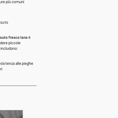
ture più comuni
ssuto
suto fresco lana
è
udere piccole
 includono:
sistenza alle pieghe
ri