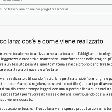
uto fresco lana online per progetti sartoriali
co lana: cos’è e come viene realizzato
è un materiale molto utilizzato nella sartoria e nell’abbigliamento eleg
 leggerezza e capacità di mantenere il comfort anche nelle stagioni pi
 a un tessuto pesante, questo materiale nasce proprio per offrire le qu
e e adatta alla primavera e all’estate.
viene realizzato utilizzando filati di lana pettinata, cioè fibre lunghe e 
tenere un filato più regolare, resistente e sottile. Questo tipo di lavo
ti ma allo stesso tempo leggeri, con una superficie liscia e una caduta
è progettata per favorire il passaggio dell’aria, contribuendo così alla s
capo viene indossato.
a costruzione tessile, il
fresco lana
viene spesso prodotto con armature