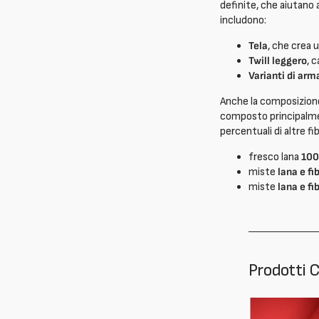
definite, che aiutano 
includono:
Tela
, che crea
Twill leggero
, 
Varianti di arm
Anche la composizione
composto principalmen
percentuali di altre f
fresco lana
100
miste
lana e fi
miste
lana e fi
Prodotti C