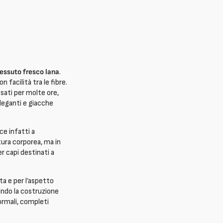
essuto fresco lana
.
n facilità tra le fibre.
ati per molte ore,
eleganti e giacche
ce infatti a
tura corporea, ma in
r capi destinati a
ta e per l’aspetto
zando la costruzione
ormali, completi