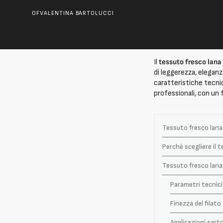
OF
VALENTINA BARTOLUCCI
Il
tessuto fresco lana
di leggerezza, eleganz
caratteristiche tecnich
professionali, con un 
Tessuto fresco lana:
Perché scegliere il t
Tessuto fresco lana
Parametri tecnici 
Finezza del filato 
Applicazioni sarto