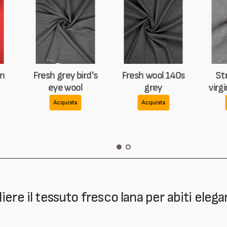
ol in
Fresh grey bird's
Fresh wool 140s
wool
eye wool
grey
v
ta
Acquista
Acquista
ere il tessuto fresco lana per abiti elega