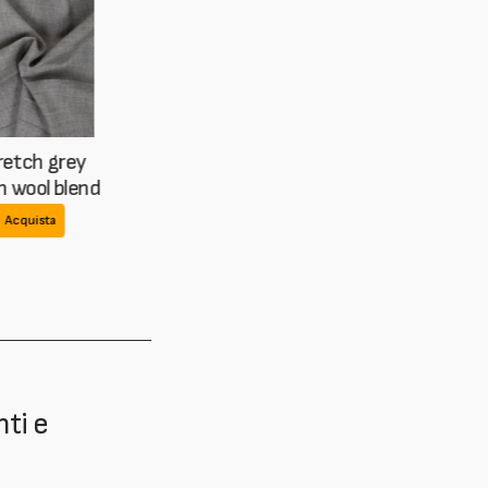
Stretch grey
Fresco wool
Fresco wool 
irgin wool blend
stretch
wool blend
Acquista
Acquista
Acquista
nti e