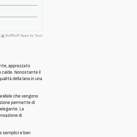
RuffRuff Apps
by
Tsun
ante, apprezzato
ù calde. Nonostante il
alità della lana in una
parallele che vengono
razione permette di
 elegante. La
ensazione di
 semplici e ben