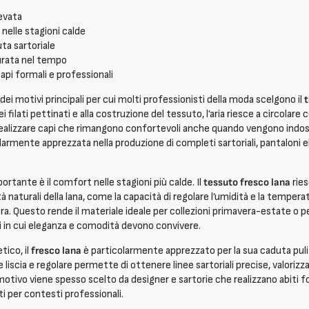
levata
elle stagioni calde
ta sartoriale
urata nel tempo
capi formali e professionali
 dei motivi principali per cui molti professionisti della moda scelgono il
t
i filati pettinati e alla costruzione del tessuto, l’aria riesce a circolare co
alizzare capi che rimangono confortevoli anche quando vengono indoss
larmente apprezzata nella produzione di completi sartoriali, pantaloni 
ortante è il comfort nelle stagioni più calde. Il
tessuto fresco lana
ries
 naturali della lana, come la capacità di regolare l’umidità e la tempera
ra. Questo rende il materiale ideale per collezioni primavera-estate o pe
i in cui eleganza e comodità devono convivere.
tico, il
fresco lana
è particolarmente apprezzato per la sua caduta puli
e liscia e regolare permette di ottenere linee sartoriali precise, valoriz
otivo viene spesso scelto da designer e sartorie che realizzano abiti f
i per contesti professionali.